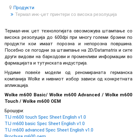
Продукти
Термал инк-џет принтери со висока резолуција
Термал-инк џет технологијата овозможува штампање со
висока резолуција до 600dpi при многу големи брзини по
продукти кои имаат порозна и непорозна површина.
Посебно се погодни за штампање на 2D/Datamatrix и сите
други видови на баркодови и променливи информации во
фармацијата и тутунската индустрија.
Нудиме повеќе модели од реномираната германска
компанија Wolke и нивниот избор зависи од конкретната
апликација.
Wolke m600 Basic/ Wolke m600 Advanced / Wolke m600
Touch / Wolke m600 OEM
Брошури:
TIJ m600 touch Spec Sheet English v1.0
TIJ m600 basic Spec Sheet English v1.0
TIJ m600 advanced Spec Sheet English v1.0
Brochure m600 oem