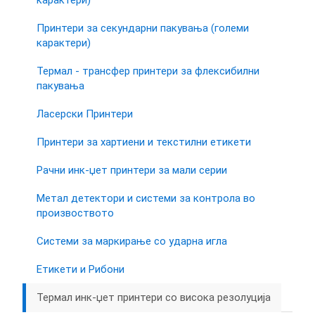
карактери)
Принтери за секундарни пакувања (големи
карактери)
Термал - трансфер принтери за флексибилни
пакувања
Ласерски Принтери
Принтери за хартиени и текстилни етикети
Рачни инк-џет принтери за мали серии
Метал детектори и системи за контрола во
произвоството
Системи за маркирање со ударна игла
Етикети и Рибони
Термал инк-џет принтери со висока резолуција